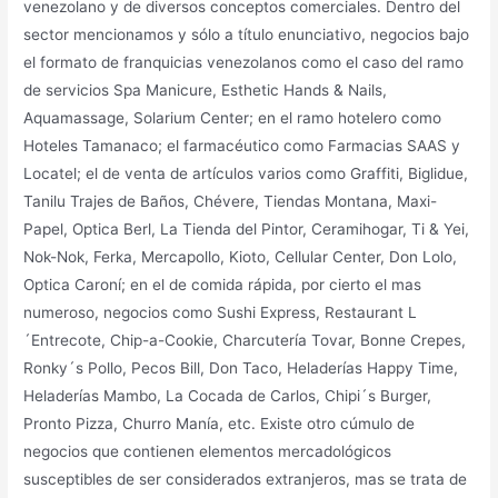
venezolano y de diversos conceptos comerciales. Dentro del
sector mencionamos y sólo a título enunciativo, negocios bajo
el formato de franquicias venezolanos como el caso del ramo
de servicios Spa Manicure, Esthetic Hands & Nails,
Aquamassage, Solarium Center; en el ramo hotelero como
Hoteles Tamanaco; el farmacéutico como Farmacias SAAS y
Locatel; el de venta de artículos varios como Graffiti, Biglidue,
Tanilu Trajes de Baños, Chévere, Tiendas Montana, Maxi-
Papel, Optica Berl, La Tienda del Pintor, Ceramihogar, Ti & Yei,
Nok-Nok, Ferka, Mercapollo, Kioto, Cellular Center, Don Lolo,
Optica Caroní; en el de comida rápida, por cierto el mas
numeroso, negocios como Sushi Express, Restaurant L
´Entrecote, Chip-a-Cookie, Charcutería Tovar, Bonne Crepes,
Ronky´s Pollo, Pecos Bill, Don Taco, Heladerías Happy Time,
Heladerías Mambo, La Cocada de Carlos, Chipi´s Burger,
Pronto Pizza, Churro Manía, etc. Existe otro cúmulo de
negocios que contienen elementos mercadológicos
susceptibles de ser considerados extranjeros, mas se trata de