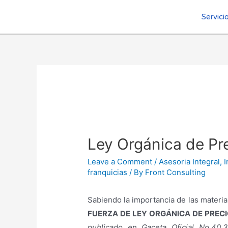
Servici
Ley Orgánica de Pr
Leave a Comment
/
Asesoria Integral
,
I
franquicias
/ By
Front Consulting
Sabiendo la importancia de las materi
FUERZA DE LEY ORGÁNICA DE PREC
publicado en Gaceta Oficial No.40.