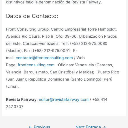
distintivos bajo la denominación de Revista Fairway.
Datos de Contacto:
Front Consulting Group: Centro Empresarial Torre Humboldt,
Avenida Río Caura, Piso 9, Ofc. 09-06, Urbanización Prados
del Este, Caracas-Venezuela. Telf: (+58) 212-975.0080
(Master), Fax: (+58) 212-975.0091 E-
mail;
contacto@frontconsulting.com
/ Web
Page;
frontconsulting.com
Oficinas: Venezuela (Caracas,
Valencia, Barquisimeto, San Cristóbal y Mérida); Puerto Rico
(San Juan); República Dominicana (Santo Domingo); Perú
(Lima).
Revista Fairway
:
editor@revistafairway.com
/ +58 414
247.3707
←
Previous
Next Entrada
→