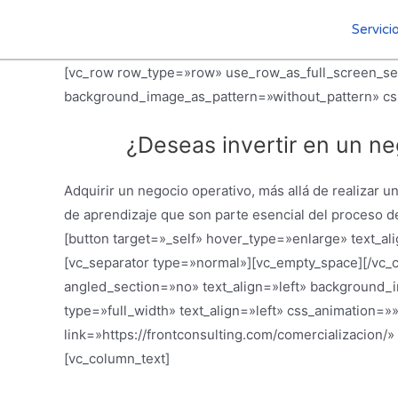
Servici
[vc_row row_type=»row» use_row_as_full_screen_sec
background_image_as_pattern=»without_pattern» css
¿Deseas invertir en un n
Adquirir un negocio operativo, más allá de realizar 
de aprendizaje que son parte esencial del proceso d
[button target=»_self» hover_type=»enlarge» text_a
[vc_separator type=»normal»][vc_empty_space][/vc_
angled_section=»no» text_align=»left» background
type=»full_width» text_align=»left» css_animation=»
link=»https://frontconsulting.com/comercializacion
[vc_column_text]