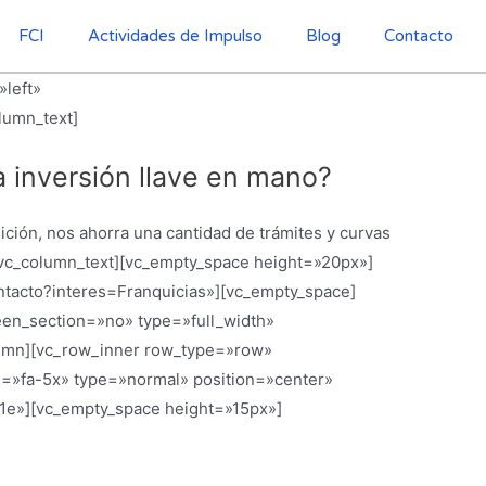
FCI
Actividades de Impulso
Blog
Contacto
»left»
lumn_text]
 inversión llave en mano?
ición, nos ahorra una cantidad de trámites y curvas
[/vc_column_text][vc_empty_space height=»20px»]
ontacto?interes=Franquicias»][vc_empty_space]
een_section=»no» type=»full_width»
lumn][vc_row_inner row_type=»row»
ze=»fa-5x» type=»normal» position=»center»
941e»][vc_empty_space height=»15px»]