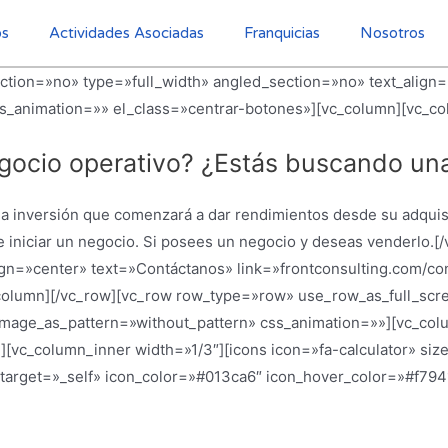
os
Actividades Asociadas
Franquicias
Nosotros
tion=»no» type=»full_width» angled_section=»no» text_align=
_animation=»» el_class=»centrar-botones»][vc_column][vc_co
egocio operativo? ¿Estás buscando una
una inversión que comenzará a dar rendimientos desde su adquis
e iniciar un negocio. Si posees un negocio y deseas venderlo.
lign=»center» text=»Contáctanos» link=»frontconsulting.com/c
column][/vc_row][vc_row row_type=»row» use_row_as_full_scr
_image_as_pattern=»without_pattern» css_animation=»»][vc_co
»][vc_column_inner width=»1/3″][icons icon=»fa-calculator» si
/» target=»_self» icon_color=»#013ca6″ icon_hover_color=»#f7