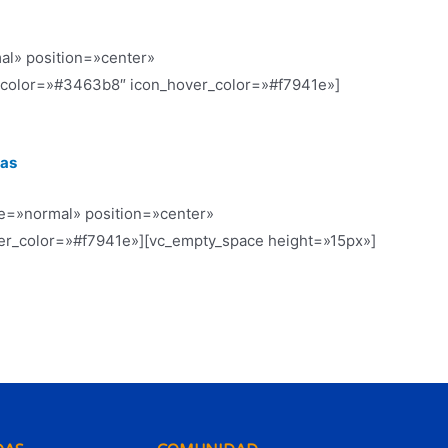
al» position=»center»
con_color=»#3463b8″ icon_hover_color=»#f7941e»]
ias
pe=»normal» position=»center»
over_color=»#f7941e»][vc_empty_space height=»15px»]