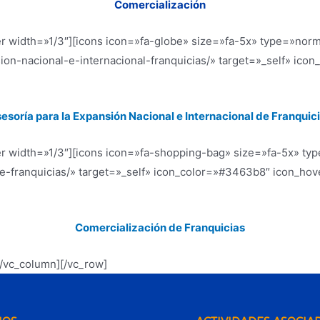
Comercialización
r width=»1/3″][icons icon=»fa-globe» size=»fa-5x» type=»norm
sion-nacional-e-internacional-franquicias/» target=»_self» i
esoría para la Expansión Nacional e Internacional de Franquic
er width=»1/3″][icons icon=»fa-shopping-bag» size=»fa-5x» ty
-de-franquicias/» target=»_self» icon_color=»#3463b8″ icon_h
Comercialización de Franquicias
[/vc_column][/vc_row]