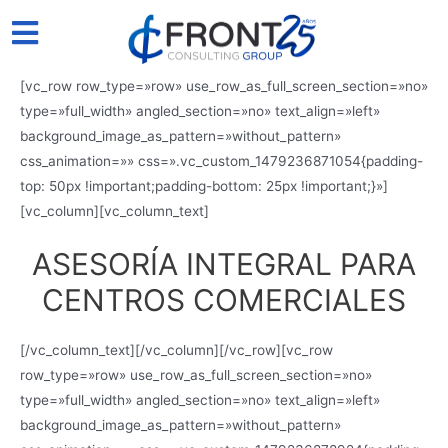
[vc_row row_type=»row» use_row_as_full_screen_section=»no»
type=»full_width» angled_section=»no» text_align=»left»
background_image_as_pattern=»without_pattern»
css_animation=»» css=».vc_custom_1479236871054{padding-
top: 50px !important;padding-bottom: 25px !important;}»]
[vc_column][vc_column_text]
ASESORÍA INTEGRAL PARA
CENTROS COMERCIALES
[/vc_column_text][/vc_column][/vc_row][vc_row
row_type=»row» use_row_as_full_screen_section=»no»
type=»full_width» angled_section=»no» text_align=»left»
background_image_as_pattern=»without_pattern»